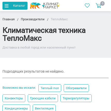
0
Каталог
Главная
Производители
ТеплоМакс
Климатическая техника
ТеплоМакс
Доставка в любой город или населенный пункт
Подходящих результатов не найдено.
Возможно вы искали:
Теплый пол
Обогреватели
Конвекторы
Греющие кабели
Терморегуляторы
Кондиционеры
Вентиляция