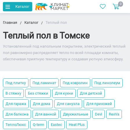
0
Каталог
Главная
Каталог
Теплый пол
Теплый пол в Томске
Установленный под напольным покрытием, электрический теплый
пол равномерно распределяет тепло по всей площади комнаты,
обеспечивая приятную температуру и создавая уютную атмосферу.
Под плитку
Под ламинат
Под ковролин
Под линолеум
В стяжку
Без стяжки
Для кухни
Для детской
Для гаража
Для дома
Для санузла
Для прихожей
Для балкона
Для ванной
Двухжильные
Devi
RexVa
ТеплоЛюкс
Q-term
Eastec
Heat Plus