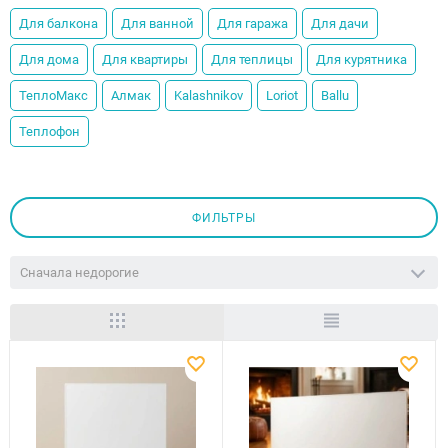
Для балкона
Для ванной
Для гаража
Для дачи
Для дома
Для квартиры
Для теплицы
Для курятника
ТеплоМакс
Алмак
Kalashnikov
Loriot
Ballu
Теплофон
ФИЛЬТРЫ
Сначала недорогие