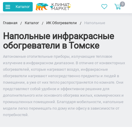
0
Каталог
Главная
Каталог
ИК Обогреватели
Напольные
Напольные инфракрасные
обогреватели в Томске
Автономные отопительные приборы, излучающие тепловое
излучение в инфракрасном диапазоне. В отличие от конвекторных
обогревателей, которые нагревают воздух, инфракрасные
обогреватели нагревают непосредственно предметы и людей в
помещении, а уже от них тепло распространяется по комнате. Они
представляют собой удобное и эффективное решение для
дополнительного или основного обогрева жилых, коммерческих и
промышленных помещений. Благодаря мобильности, напольные
модели легко перемещать по дому или офису в зависимости от
потребностей.