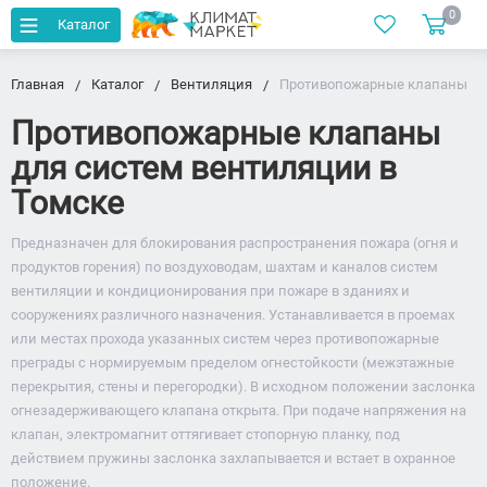
0
Каталог
Главная
Каталог
Вентиляция
Противопожарные клапаны
Противопожарные клапаны
для систем вентиляции в
Томске
Предназначен для блокирования распространения пожара (огня и
продуктов горения) по воздуховодам, шахтам и каналов систем
вентиляции и кондиционирования при пожаре в зданиях и
сооружениях различного назначения. Устанавливается в проемах
или местах прохода указанных систем через противопожарные
преграды с нормируемым пределом огнестойкости (межэтажные
перекрытия, стены и перегородки). В исходном положении заслонка
огнезадерживающего клапана открыта. При подаче напряжения на
клапан, электромагнит оттягивает стопорную планку, под
действием пружины заслонка захлапывается и встает в охранное
положение.