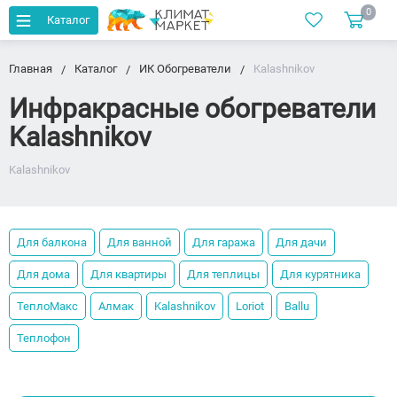
0
Каталог
Главная
Каталог
ИК Обогреватели
Kalashnikov
Инфракрасные обогреватели
Kalashnikov
Kalashnikov
Для балкона
Для ванной
Для гаража
Для дачи
Для дома
Для квартиры
Для теплицы
Для курятника
ТеплоМакс
Алмак
Kalashnikov
Loriot
Ballu
Теплофон