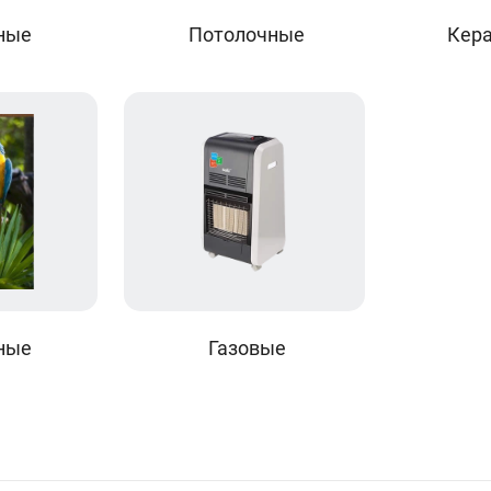
ные
Потолочные
Кер
ные
Газовые