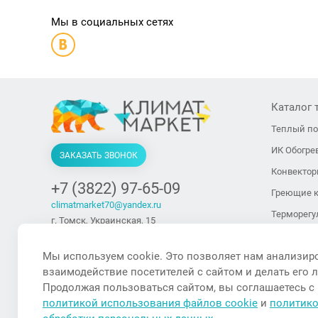
Мы в социальных сетях
Каталог 
Теплый п
ИК Обогре
ЗАКАЗАТЬ ЗВОНОК
Конвекто
+7 (3822) 97-65-09
Греющие 
climatmarket70@yandex.ru
Терморегу
г. Томск, Украинская, 15
Кондицио
ПН-ПТ. 9:00-18:00, СБ 10:00-14:00,
Воскресенье — выходной
Мы используем cookie. Это позволяет нам анализир
Вентиляц
взаимодействие посетителей с сайтом и делать его 
Тепловые 
Продолжая пользоваться сайтом, вы соглашаетесь с
тепловент
политикой использования файлов cookie
и
политик
Тепловые 