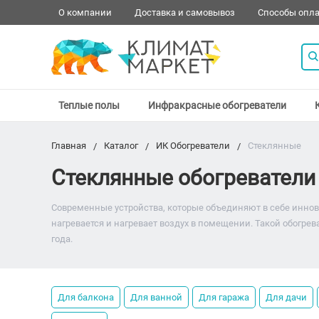
О компании
Доставка и самовывоз
Способы опл
Теплые полы
Инфракрасные обогреватели
Главная
Каталог
ИК Обогреватели
Стеклянные
Стеклянные обогреватели
Современные устройства, которые объединяют в себе иннов
нагревается и нагревает воздух в помещении. Такой обогре
года.
Для балкона
Для ванной
Для гаража
Для дачи