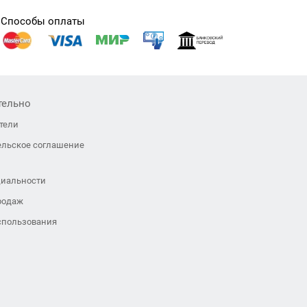
Способы оплаты
тельно
тели
ельское соглашение
иальности
родаж
спользования