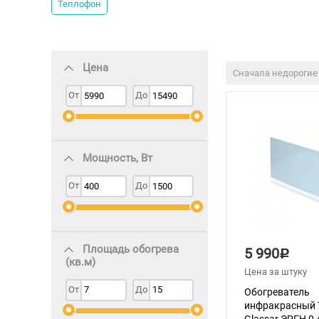
Теплофон
Цена
Сначала недорогие
От
До
Мощность, Вт
От
До
Площадь обогрева
5 990
Р
(кв.м)
Цена за штуку
От
До
Обогреватель
инфракрасный 