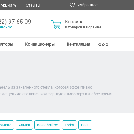
Избранное
Акции %
Отзывы
22) 97-65-09
Корзина
звонок
0 товаров в корзине
ляторы
Кондиционеры
Вентиляция
нель из закаленного стекла, которая эффективно
 помещениях, создавая комфортную атмосферу в любое время
оМакс
Алмак
Kalashnikov
Loriot
Ballu