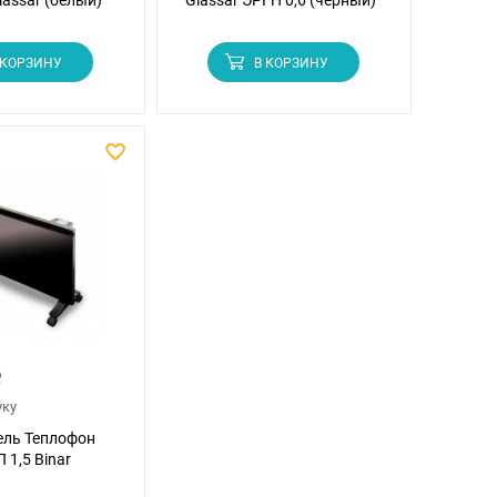
lassar (белый)
Glassar ЭРГН 0,6 (черный)
 КОРЗИНУ
В КОРЗИНУ
Р
уку
ель Теплофон
1,5 Binar