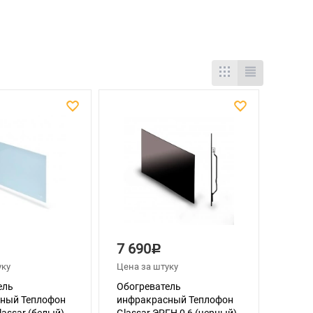
7 690
Р
уку
Цена за штуку
ель
Обогреватель
ный Теплофон
инфракрасный Теплофон