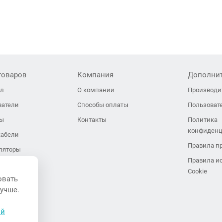
товаров
Компания
Дополни
ол
О компании
Производи
ватели
Способы оплаты
Пользоват
ры
Контакты
Политика
конфиденц
кабели
Правила п
ляторы
Правила и
неры
Cookie
овать
ия
лучше.
пушки и
иляторы
ой
завесы