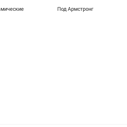
амические
Под Армстронг