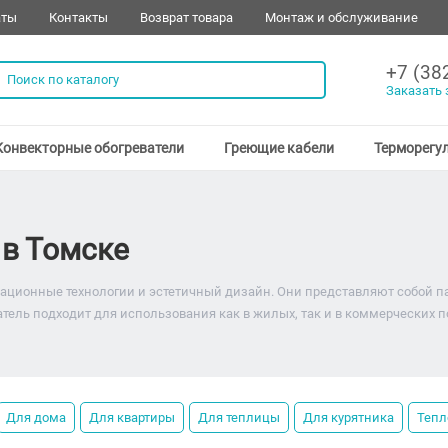
аты
Контакты
Возврат товара
Монтаж и обслуживание
+7 (38
Заказать 
Конвекторные обогреватели
Греющие кабели
Терморегу
 в Томске
ационные технологии и эстетичный дизайн. Они представляют собой па
ватель подходит для использования как в жилых, так и в коммерческих
Для дома
Для квартиры
Для теплицы
Для курятника
Тепл