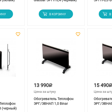
4 (белый)
Glassar ЭРГН 0,4 (черный)
ЭРГН-0,6 G
ЗИНУ
В КОРЗИНУ
В
13 990
15 490
Р
Цена за штуку
Цена за шт
Обогреватель Теплофон
Обогреват
Теплофон
ЭРГ/ЭВНАП 1,0 Binar
ЭРГ/ЭВНАП 
8 (черный)