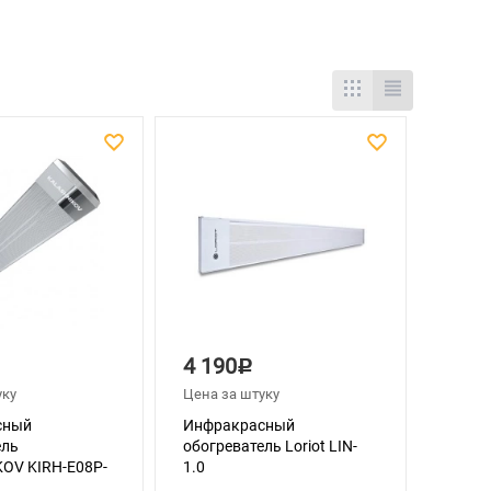
4 190
Р
уку
Цена за штуку
сный
Инфракрасный
ель
обогреватель Loriot LIN-
OV KIRH-E08P-
1.0