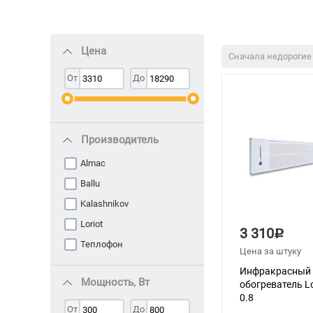
Цена
Сначала недорогие
От
До
Производитель
Almac
Ballu
Kalashnikov
Loriot
3 310
Р
Теплофон
Цена за штуку
Инфракрасный
Мощность, Вт
обогреватель Lo
0.8
От
До