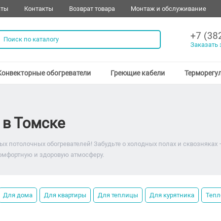
аты
Контакты
Возврат товара
Монтаж и обслуживание
+7 (38
Заказать 
Конвекторные обогреватели
Греющие кабели
Терморегу
 в Томске
 потолочных обогревателей! Забудьте о холодных полах и сквозняках –
омфортную и здоровую атмосферу.
Для дома
Для квартиры
Для теплицы
Для курятника
Тепл