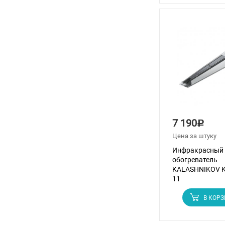
7 190
Р
Цена за штуку
Инфракрасный
обогреватель
KALASHNIKOV K
11
В КОР