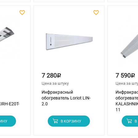
7 280
7 590
Р
Р
Цена за штуку
Цена за шт
Инфракрасный
Инфракра
обогреватель Loriot LIN-
обогреват
IRH-E20T-
2.0
KALASHNIK
11
ЗИНУ
В КОРЗИНУ
В