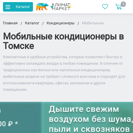
0
Каталог
Главная
Каталог
Кондиционеры
Мобильные
Мобильные кондиционеры в
Томске
Компактные и удобные устройства, которые позволяют быстро и
эффективно охлаждать воздух в любом помещении. В отличие от
традиционных настенных или напольных кондиционеров,
мобильные модели не требуют сложного монтажа и подходят для
использования в квартирах, офисах, магазинах и других
помещениях.