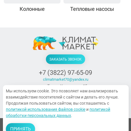
Колонные
Тепловые насосы
ЗАКАЗАТЬ ЗВОНОК
+7 (3822) 97-65-09
climatmarket70@yandex.ru
г. Томск, Украинская, 15
Мы используем cookie. Это позволяет нам анализировать
ПН-ПТ. 9:00-18:00, СБ 10:00-14:00,
взаимодействие посетителей с сайтом и делать его лучше.
Воскресенье — выходной
Продолжая пользоваться сайтом, вы соглашаетесь с
политикой использования файлов cookie
и
политикой
обработки персональных данных
.
© 2026 Все права защищены
ПРИНЯТЬ