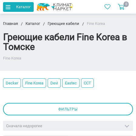
0
Каталог
Главная
Каталог
Греющие кабели
Fine Korea
Греющие кабели Fine Korea в
Томске
Fine Korea
Decker
Fine Korea
Devi
Eastec
ССТ
ФИЛЬТРЫ
Сначала недорогие