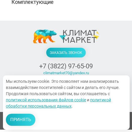
Комплектующие
ЗАКАЗАТЬ ЗВОНОК
+7 (3822) 97-65-09
climatmarket70@yandex.ru
г. Томск, Украинская, 15
Мы используем cookie. Это позволяет нам анализировать
ПН-ПТ. 9:00-18:00, СБ 10:00-14:00,
взаимодействие посетителей с сайтом и делать его лучше.
Воскресенье — выходной
Продолжая пользоваться сайтом, вы соглашаетесь с
политикой использования файлов cookie
и
политикой
обработки персональных данных
.
ПРИНЯТЬ
© 2026 Все права защищены