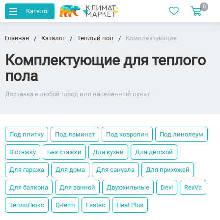
0
Каталог
Главная
Каталог
Теплый пол
Комплектующие
Комплектующие для теплого
пола
Доставка в любой город или населенный пункт
Под плитку
Под ламинат
Под ковролин
Под линолеум
В стяжку
Без стяжки
Для кухни
Для детской
Для гаража
Для дома
Для санузла
Для прихожей
Для балкона
Для ванной
Двухжильные
Devi
RexVa
ТеплоЛюкс
Q-term
Eastec
Heat Plus