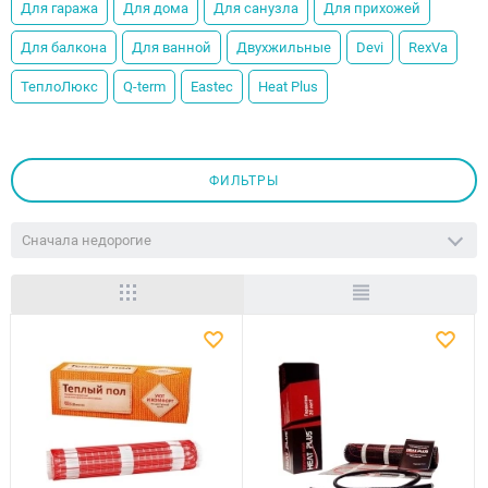
Для гаража
Для дома
Для санузла
Для прихожей
Для балкона
Для ванной
Двухжильные
Devi
RexVa
ТеплоЛюкс
Q-term
Eastec
Heat Plus
ФИЛЬТРЫ
Сначала недорогие