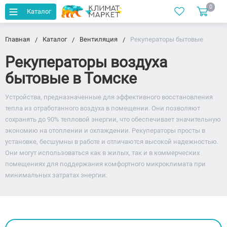
0
Каталог
Главная
Каталог
Вентиляция
Рекуператоры бытовые
Рекуператоры воздуха
бытовые в Томске
Устройства, предназначенные для эффективного восстановления
тепла из отработанного воздуха в помещении. Они позволяют
сохранять до 90% тепловой энергии, что обеспечивает значительную
экономию на отоплении и охлаждении. Рекуператоры просты в
установке, бесшумны в работе и отличаются высокой надежностью.
Они могут использоваться как в жилых, так и в коммерческих
помещениях для поддержания комфортного микроклимата при
минимальных затратах энергии.