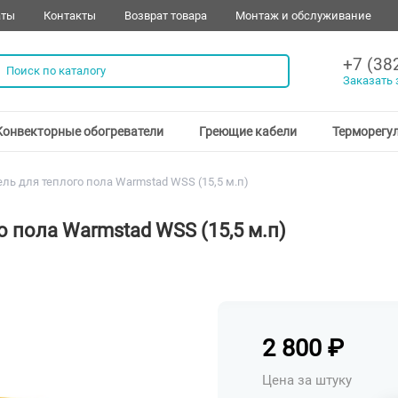
аты
Контакты
Возврат товара
Монтаж и обслуживание
+7 (38
Заказать 
Конвекторные обогреватели
Греющие кабели
Терморегу
ль для теплого пола Warmstad WSS (15,5 м.п)
 пола Warmstad WSS (15,5 м.п)
2 800
₽
Цена за штуку