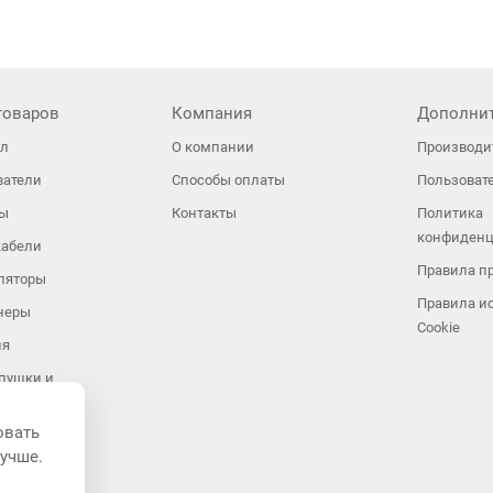
товаров
Компания
Дополни
ол
О компании
Производи
ватели
Способы оплаты
Пользоват
ры
Контакты
Политика
конфиденц
кабели
Правила п
ляторы
Правила и
неры
Cookie
ия
пушки и
иляторы
овать
завесы
лучше.
ли воздуха