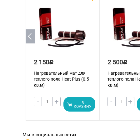
2 150
2 500
Р
Р
Нагревательный мат для
Нагревательны
теплого пола Heat Plus (0.5
теплого пола He
кв.м)
кв.м)
-
+
-
+
В
КОРЗИНУ
Мы в социальных сетях