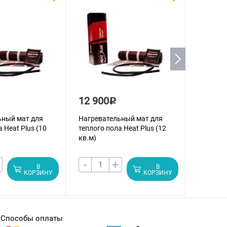
12 900
16 70
Р
ьный мат для
Нагревательный мат для
Нагрева
 Heat Plus (10
теплого пола Heat Plus (12
теплого 
кв.м)
кв.м)
-
+
-
В
В
КОРЗИНУ
КОРЗИНУ
Способы оплаты