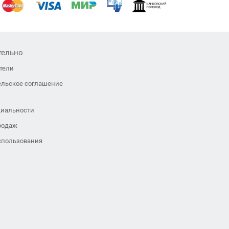
тельно
тели
ельское соглашение
иальности
родаж
спользования