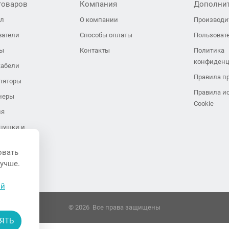
товаров
Компания
Дополни
ол
О компании
Производи
ватели
Способы оплаты
Пользоват
ры
Контакты
Политика
конфиденц
кабели
Правила п
ляторы
Правила и
неры
Cookie
ия
пушки и
иляторы
овать
завесы
лучше.
ли воздуха
ой
© 2026 Все права защищены
ЯТЬ