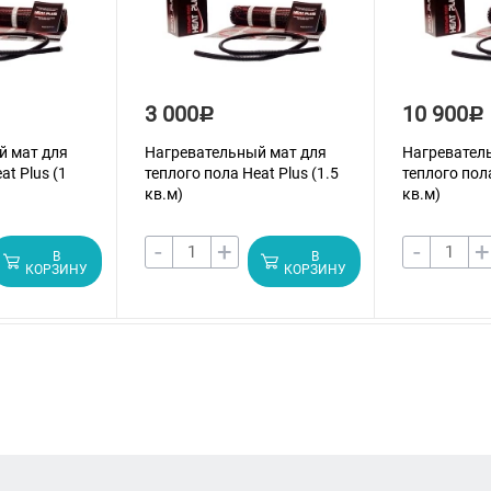
3 000
10 900
Р
Р
й мат для
Нагревательный мат для
Нагревател
at Plus (1
теплого пола Heat Plus (1.5
теплого пола
кв.м)
кв.м)
-
+
-
+
В
В
КОРЗИНУ
КОРЗИНУ