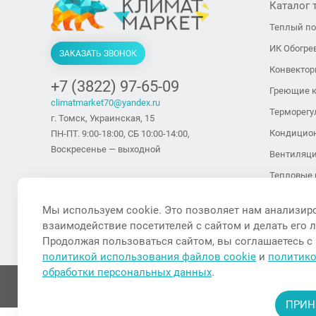
Каталог 
Теплый п
ИК Обогре
ЗАКАЗАТЬ ЗВОНОК
Конвекто
+7 (3822) 97-65-09
Греющие 
climatmarket70@yandex.ru
Терморегу
г. Томск, Украинская, 15
Кондицио
ПН-ПТ. 9:00-18:00, СБ 10:00-14:00,
Воскресенье — выходной
Вентиляц
Тепловые 
тепловент
Мы используем cookie. Это позволяет нам анализир
Тепловые 
взаимодействие посетителей с сайтом и делать его 
Увлажните
Продолжая пользоваться сайтом, вы соглашаетесь с
политикой использования файлов cookie
и
политик
обработки персональных данных
.
ПРИН