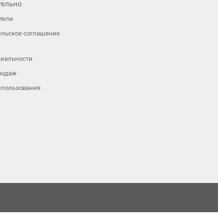
тельно
тели
ельское соглашение
иальности
родаж
спользования