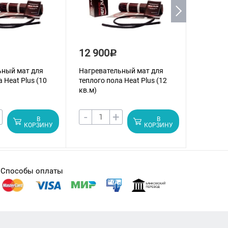
12 900
16 70
Р
ьный мат для
Нагревательный мат для
Нагрева
 Heat Plus (10
теплого пола Heat Plus (12
теплого 
кв.м)
кв.м)
-
+
-
В
В
КОРЗИНУ
КОРЗИНУ
Способы оплаты