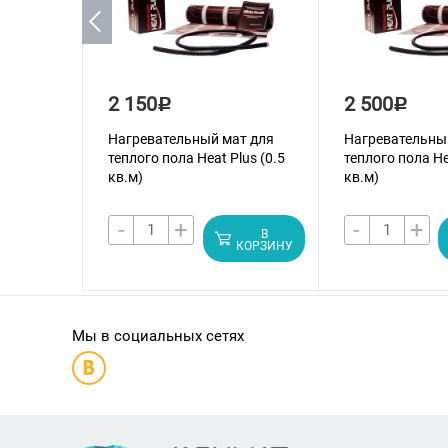
2 150
2 500
Р
Р
Нагревательный мат для
Нагревательны
теплого пола Heat Plus (0.5
теплого пола He
кв.м)
кв.м)
-
+
-
+
В
КОРЗИНУ
Мы в социальных сетях