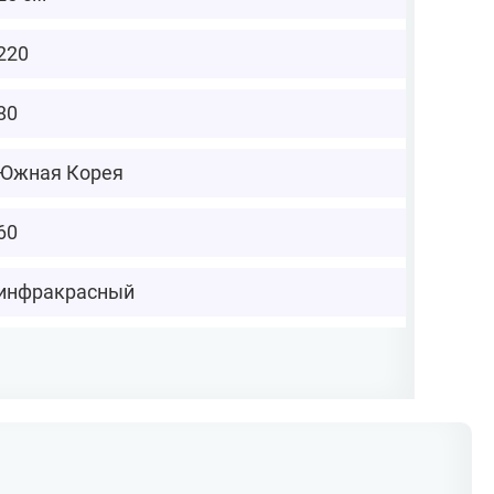
220
80
Южная Корея
60
инфракрасный