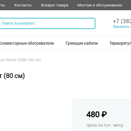
аты
Контакты
Возврат товара
Монтаж и обслуживание
+7 (38
Заказать 
Конвекторные обогреватели
Греющие кабели
Терморегу
л RexVa 220Вт (80 см)
 (80 см)
480
₽
Цена за пог. метр