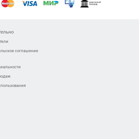
тельно
тели
ельское соглашение
иальности
родаж
спользования