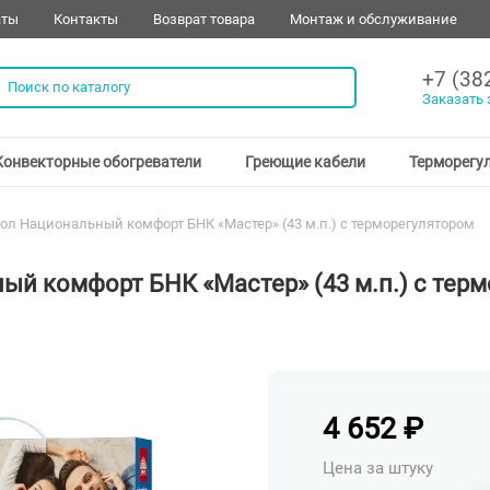
аты
Контакты
Возврат товара
Монтаж и обслуживание
+7 (38
Заказать 
Конвекторные обогреватели
Греющие кабели
Терморегу
л Национальный комфорт БНК «Мастер» (43 м.п.) с терморегулятором
й комфорт БНК «Мастер» (43 м.п.) с тер
4 652
₽
Цена за штуку