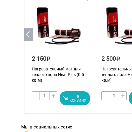
2 150
2 500
Р
Р
Нагревательный мат для
Нагревательны
теплого пола Heat Plus (0.5
теплого пола He
кв.м)
кв.м)
-
+
-
+
В
КОРЗИНУ
Мы в социальных сетях