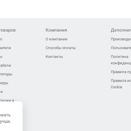
товаров
Компания
Дополни
ол
О компании
Производи
ватели
Способы оплаты
Пользоват
ры
Контакты
Политика
конфиденц
кабели
Правила п
ляторы
Правила и
неры
Cookie
ия
пушки и
иляторы
овать
завесы
лучше.
ли воздуха