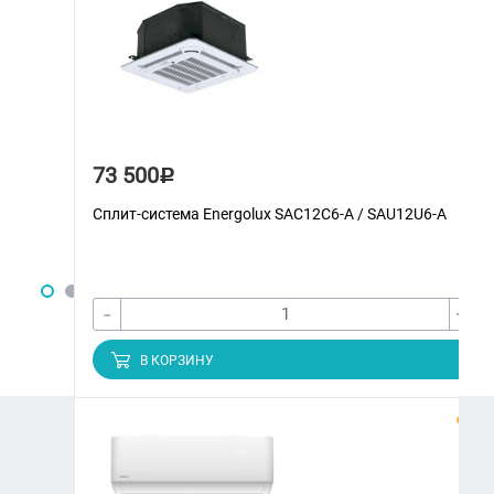
73 500
Р
Сплит-система Energolux SAС12С6-A / SAU12U6-A
-
+
В КОРЗИНУ