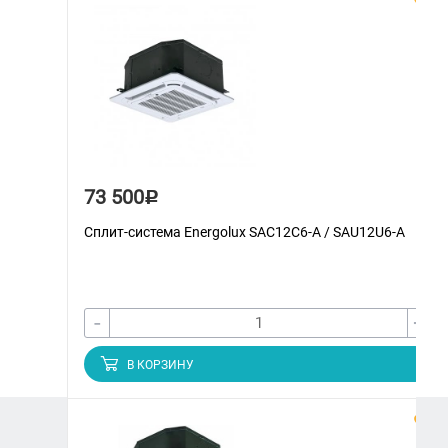
73 500
Р
Сплит-система Energolux SAС12С6-A / SAU12U6-A
-
+
В КОРЗИНУ