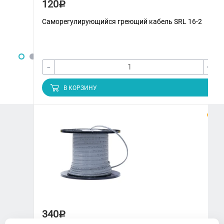
120
Р
Саморегулирующийся греющий кабель SRL 16-2
-
+
В КОРЗИНУ
ЗАКАЗАТЬ ЗВОНОК
+7 (3822) 97-65-09
climatmarket70@yandex.ru
г. Томск, Украинская, 15
340
Р
ПН-ПТ. 9:00-18:00, СБ 10:00-14:00,