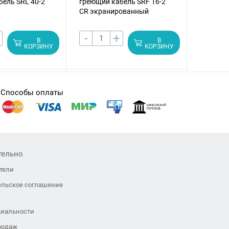
бель SRL 40-2
греющий кабель SRF 16-2
греющий
CR экранированный
CR экра
-
+
-
В
В
КОРЗИНУ
КОРЗИНУ
Способы оплаты
тельно
тели
ельское соглашение
иальности
родаж