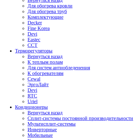
Вернуться назад
Для обогрева кровли
Для обогрева труб
Комплектующие
Decker
Fine Korea
Devi
Eastec
ССТ
Терморегуляторы
Вернуться назад
К теплым полам
Для систем антиобледенения
К обогревателям
Cewal
ЭргоЛайт
Devi
RTC
Uriel
Кондиционеры
Вернуться назад
Сплит-системы постоянной производительности
Мультисплит-системы
Инверторные
Мобильные