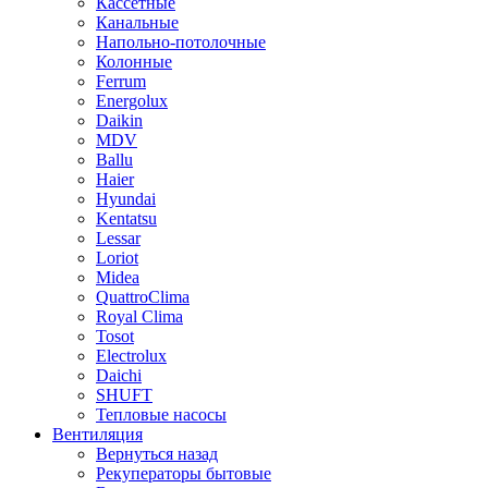
Кассетные
Канальные
Напольно-потолочные
Колонные
Ferrum
Energolux
Daikin
MDV
Ballu
Haier
Hyundai
Kentatsu
Lessar
Loriot
Midea
QuattroСlima
Royal Clima
Tosot
Electrolux
Daichi
SHUFT
Тепловые насосы
Вентиляция
Вернуться назад
Рекуператоры бытовые