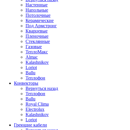
Настенные
Напольные
Потолочные
Керамические
Под Армстронг
Кварцевые
Пленочные
Стеклянные
Газовые
ТеплоМакс
Almac
Kalashnikov
Loriot
Ballu
Теплофон
Конвекторы
Вернуться назад
Теплофон
Ballu
Royal Clima
Electrolux
Kalashnikov
Loriot
Греющие кабели