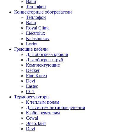
Ballu
Теплофон
Конвекторные обогреватели
Теплофон
Ballu
Royal Clima
Electrolux
Kalashnikov
Loriot
Греющие кабели
Для обогрева кровли
Для обогрева труб
Комплектующие
Decker
Fine Korea
Devi
Eastec
ССТ
Терморегуляторы
К теплым полам
Для систем антиобледенения
К обогревателям
Cewal
ЭргоЛайт
Devi