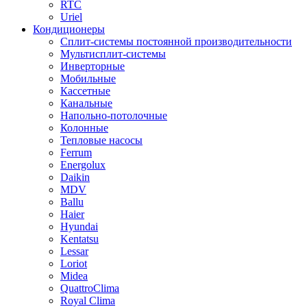
RTC
Uriel
Кондиционеры
Сплит-системы постоянной производительности
Мультисплит-системы
Инверторные
Мобильные
Кассетные
Канальные
Напольно-потолочные
Колонные
Тепловые насосы
Ferrum
Energolux
Daikin
MDV
Ballu
Haier
Hyundai
Kentatsu
Lessar
Loriot
Midea
QuattroСlima
Royal Clima