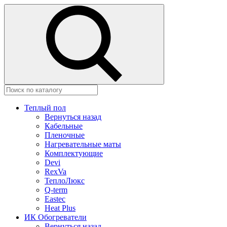
Теплый пол
Вернуться назад
Кабельные
Пленочные
Нагревательные маты
Комплектующие
Devi
RexVa
ТеплоЛюкс
Q-term
Eastec
Heat Plus
ИК Обогреватели
Вернуться назад