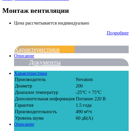
Монтаж вентиляции
Цена рассчитывается индивидуально
Подробнее
Характеристики
Описание
Документы
Характеристики
Производитель
Nevatom
Диаметр
200
Диапазон температур
-25°C + 75°C
Дополнительная информация
Питание 220 В
Гарантия
1.5 года
Производительность
490 м³/ч
Уровень шума
60 дБ(А)
Описание