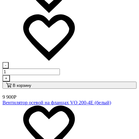
-
+
В корзину
9 900
Р
Вентилятор осевой на фланцах VO 200-4Е (белый)