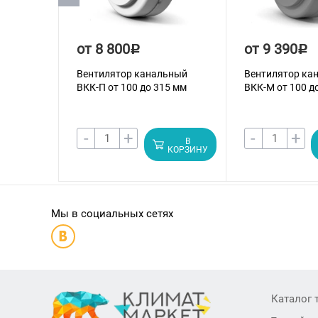
от 8 800
от 9 390
Р
Р
Вентилятор канальный
Вентилятор ка
ВКК-П от 100 до 315 мм
ВКК-М от 100 д
-
+
-
+
В
КОРЗИНУ
Мы в социальных сетях
Каталог 