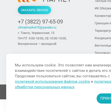
Теплый п
ИК Обогре
ЗАКАЗАТЬ ЗВОНОК
Конвекто
+7 (3822) 97-65-09
Греющие 
climatmarket70@yandex.ru
Терморегу
г. Томск, Украинская, 15
Кондицио
ПН-ПТ. 9:00-18:00, СБ 10:00-14:00,
Воскресенье — выходной
Вентиляц
Тепловые 
тепловент
Мы используем cookie. Это позволяет нам анализир
Тепловые 
взаимодействие посетителей с сайтом и делать его 
Увлажните
Продолжая пользоваться сайтом, вы соглашаетесь с
политикой использования файлов cookie
и
политик
обработки персональных данных
.
ПРИН