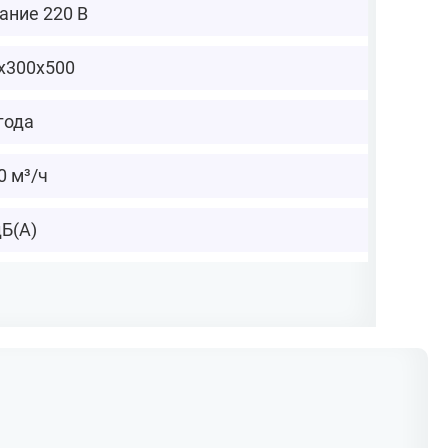
ание 220 В
х300х500
года
0 м³/ч
дБ(А)