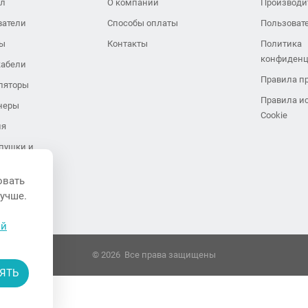
ол
О компании
Производи
ватели
Способы оплаты
Пользоват
ры
Контакты
Политика
конфиденц
кабели
Правила п
ляторы
Правила и
неры
Cookie
ия
пушки и
иляторы
овать
завесы
лучше.
ли воздуха
ой
© 2026 Все права защищены
ЯТЬ