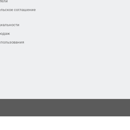
тели
ельское соглашение
иальности
родаж
спользования