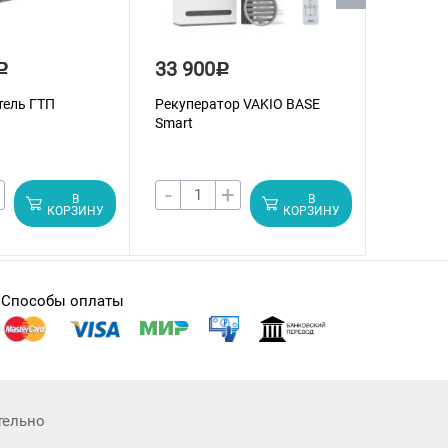
33 900
35 90
Р
Р
ель ГТП
Рекуператор VAKIO BASE
Рекупер
Smart
Smart
-
+
-
В
В
КОРЗИНУ
КОРЗИНУ
Способы оплаты
тельно