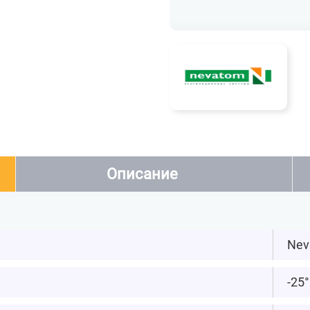
Описание
Nev
-25