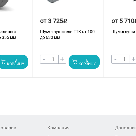
от 3 725
от 5 710
Р
нальный
Шумоглушитель ГТК от 100
Шумоглушит
о 355 мм
до 630 мм
-
+
-
+
В
В
КОРЗИНУ
КОРЗИНУ
товаров
Компания
Дополни