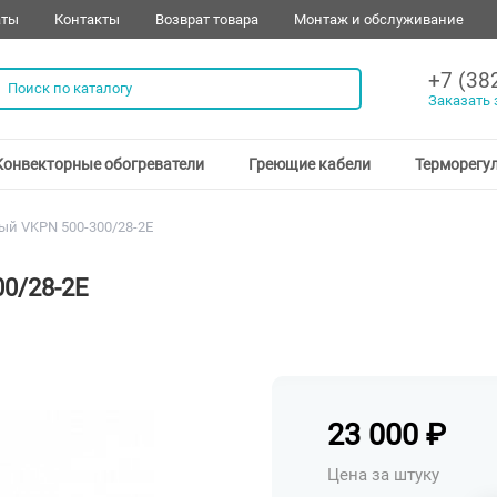
аты
Контакты
Возврат товара
Монтаж и обслуживание
+7 (38
Заказать 
Конвекторные обогреватели
Греющие кабели
Терморегу
ый VKPN 500-300/28-2E
0/28-2E
23 000
₽
Цена за штуку