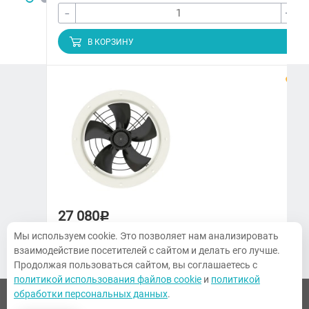
-
+
В КОРЗИНУ
ЗАКАЗАТЬ ЗВОНОК
+7 (3822) 97-65-09
climatmarket70@yandex.ru
г. Томск, Украинская, 15
27 080
Р
ПН-ПТ. 9:00-18:00, СБ 10:00-14:00,
Воскресенье — выходной
Мы используем cookie. Это позволяет нам анализировать
Вентилятор осевой на фланцах VO 400-4Е
взаимодействие посетителей с сайтом и делать его лучше.
Продолжая пользоваться сайтом, вы соглашаетесь с
политикой использования файлов cookie
и
политикой
обработки персональных данных
.
-
+
© 2026 Все права защищены