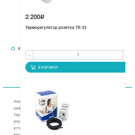
2 200
Р
Терморегулятор розетка TR-33
-
+
В КОРЗИНУ
Описание
Универсальный программируемый терморегулятор с
цифровыми датчиками влажности/температуры
Терморегулятор Devireg 850 предназначен для
управления кабельными системами снеготаяния,
установленными на наружных площадках (дорожки,
входные группы зданий, пандусы, автостоянки и пр.), а