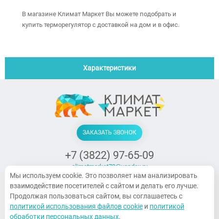
В магазине Климат Маркет Вы можете подобрать и
купить терморегулятор с доставкой на дом и в офис.
Характеристики
ЗАКАЗАТЬ ЗВОНОК
+7 (3822) 97-65-09
climatmarket70@yandex.ru
Мы используем cookie. Это позволяет нам анализировать
г. Томск, Украинская, 15
взаимодействие посетителей с сайтом и делать его лучше.
ПН-ПТ. 9:00-18:00, СБ 10:00-14:00,
Продолжая пользоваться сайтом, вы соглашаетесь с
Воскресенье — выходной
политикой использования файлов cookie
и
политикой
обработки персональных данных
.