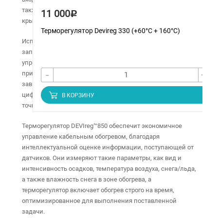
также в водосточных системах и на проблемных участках
11 000
Р
крыш зданий.
Терморегулятор Devireg 330 (+60°C + 160°C)
Используя терморегулятор Devireg 850 , Вы можете
запроектировать систему обогрева с двумя, независимо
управляемыми, зонами обогрева, а также выставить
-
+
приоритет на одну из них. Для каждой зоны, в
зависимости от ее размеров, можно подключить до двух
цифровых датчиков Кровли или Грунта, увеличивая
В КОРЗИНУ
точность регулирования.
Терморегулятор DEVIreg™850 обеспечит экономичное
управление кабельным обогревом, благодаря
интеллектуальной оценке информации, поступающей от
датчиков. Они измеряют такие параметры, как вид и
интенсивность осадков, температура воздуха, снега/льда,
а также влажность снега в зоне обогрева, а
терморегулятор включает обогрев строго на время,
оптимизированное для выполнения поставленной
задачи.