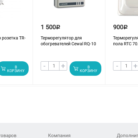
1 500
900
Р
Р
 розетка TR-
Терморегулятор для
Терморегуля
обогревателей Cewal RQ-10
пола RTC 70
-
+
-
+
В
В
КОРЗИНУ
КОРЗИНУ
товаров
Компания
Дополни