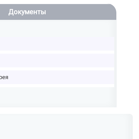
Документы
рея