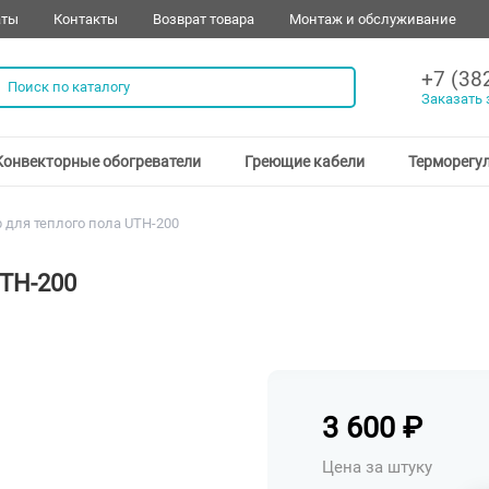
аты
Контакты
Возврат товара
Монтаж и обслуживание
+7 (38
Заказать 
Конвекторные обогреватели
Греющие кабели
Терморегу
 для теплого пола UTH-200
UTH-200
3 600
₽
Цена за штуку