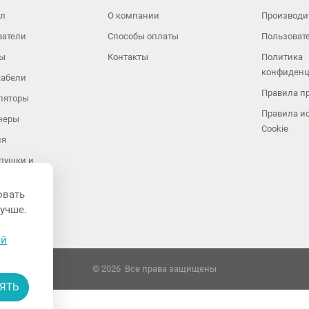
ол
О компании
Производи
ватели
Способы оплаты
Пользоват
ры
Контакты
Политика
конфиденц
кабели
Правила п
ляторы
Правила и
неры
Cookie
ия
пушки и
иляторы
овать
завесы
лучше.
ли воздуха
ой
© 2026 Все права защищены
ЯТЬ