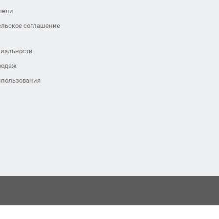
тели
ельское соглашение
иальности
родаж
спользования