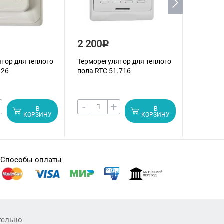
2 200
2 500
Р
тор для теплого
Терморегулятор для теплого
Терморе
.26
пола RTC 51.716
пола RT
-
+
-
В
В
КОРЗИНУ
КОРЗИНУ
Способы оплаты
тельно