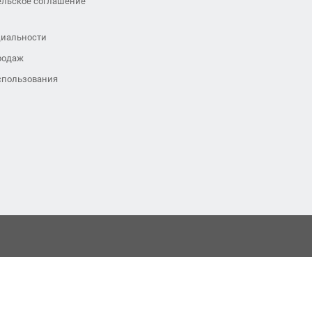
ельское соглашение
иальности
родаж
спользования