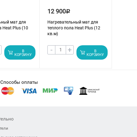
12 900
16 70
Р
ьный мат для
Нагревательный мат для
Нагрева
 Heat Plus (10
теплого пола Heat Plus (12
теплого 
кв.м)
кв.м)
-
+
-
В
В
КОРЗИНУ
КОРЗИНУ
Способы оплаты
тельно
тели