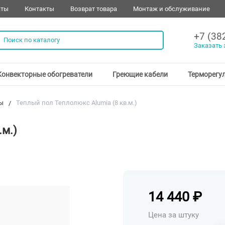
аты
Контакты
Возврат товара
Монтаж и обслуживание
+7 (38
Заказать 
Конвекторные обогреватели
Греющие кабели
Терморегу
ы
Теплый пол Теплолюкс Alumia (8 кв.м.)
.м.)
14 440
₽
Цена за штуку