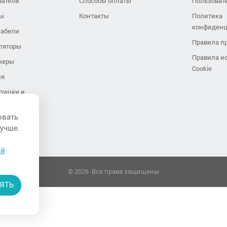
ватели
Способы оплаты
Пользоват
ры
Контакты
Политика
конфиденц
кабели
Правила п
ляторы
Правила и
неры
Cookie
ия
пушки и
иляторы
овать
завесы
лучше.
ли воздуха
ой
© 2026 Все права защищены
ЯТЬ