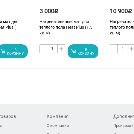
3 000
10 900
Р
Р
й мат для
Нагревательный мат для
Нагревател
at Plus (1
теплого пола Heat Plus (1.5
теплого пола
кв.м)
кв.м)
-
+
-
+
В
В
КОРЗИНУ
КОРЗИНУ
товаров
Компания
Дополни
ол
О компании
Производи