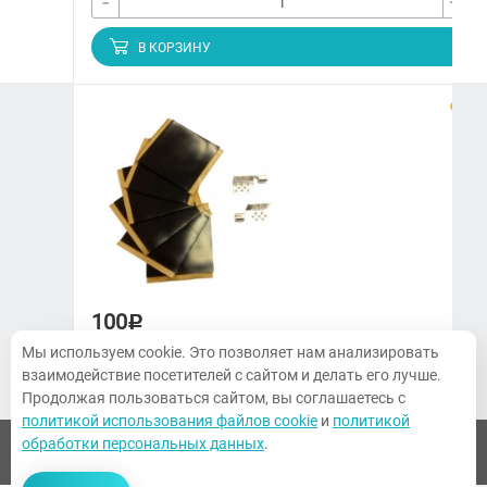
-
+
В КОРЗИНУ
ЗАКАЗАТЬ ЗВОНОК
+7 (3822) 97-65-09
climatmarket70@yandex.ru
г. Томск, Украинская, 15
100
Р
ПН-ПТ. 9:00-18:00, СБ 10:00-14:00,
Воскресенье — выходной
Мы используем cookie. Это позволяет нам анализировать
Комплект соединительный для пленочного теплого
взаимодействие посетителей с сайтом и делать его лучше.
пола
Продолжая пользоваться сайтом, вы соглашаетесь с
политикой использования файлов cookie
и
политикой
обработки персональных данных
.
-
+
© 2026 Все права защищены