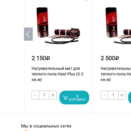
2 150
2 500
Р
Р
Нагревательный мат для
Нагревательны
теплого пола Heat Plus (0.5
теплого пола He
кв.м)
кв.м)
-
+
-
+
В
КОРЗИНУ
Мы в социальных сетях