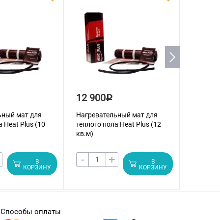
12 900
16 70
Р
ьный мат для
Нагревательный мат для
Нагрева
 Heat Plus (10
теплого пола Heat Plus (12
теплого 
кв.м)
кв.м)
-
+
-
В
В
КОРЗИНУ
КОРЗИНУ
Способы оплаты