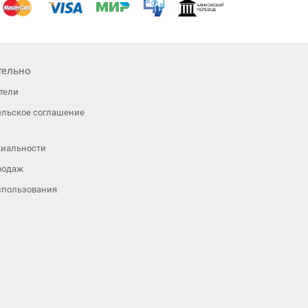
тельно
тели
ельское соглашение
иальности
родаж
спользования