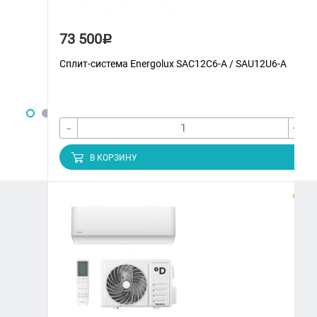
73 500
Р
Сплит-система Energolux SAС12С6-A / SAU12U6-A
-
+
В КОРЗИНУ
ЗАКАЗАТЬ ЗВОНОК
+7 (3822) 97-65-09
climatmarket70@yandex.ru