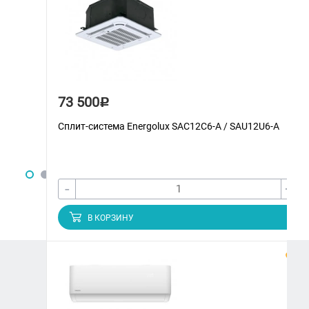
73 500
Р
Сплит-система Energolux SAС12С6-A / SAU12U6-A
-
+
В КОРЗИНУ