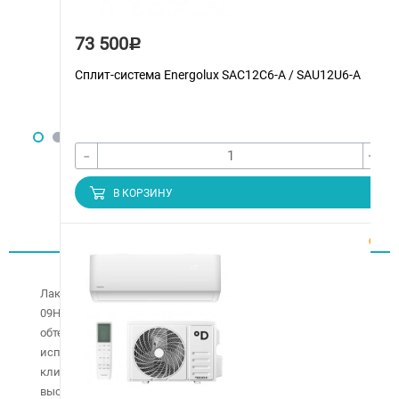
73 500
Р
Сплит-система Energolux SAС12С6-A / SAU12U6-A
-
+
В КОРЗИНУ
Описание
Лаконичная настенная сплит-система Midea MSMA1A-
09HRN1 / MOAB02-09HN1 серии Blanc имеет приятные
обтекаемые формы и отличное дизайнерское
исполнение, что позволит разместить данную
климатическую систему даже в помещениях с
высококлассным стилистическим решением интерьера.