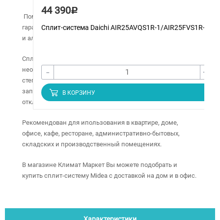
44 390
Р
Помимо быстрого обогрева и охлаждения, устройство
Сплит-система Daichi AIR25AVQS1R-1/AIR25FVS1R-1
гарантирует тщательную очистку воздуха от загрязнений
и аллергенов.
Сплит-системы Midea серии Blanc оснащены
-
+
необходимыми функциями, такими как: фильтр высокой
степени очистки, режим экономии электроэнергии,
запоминание настроек пользователя, функция
В КОРЗИНУ
отключения звуковых сигналов.
Рекомендован для ипользования в квартире, доме,
офисе, кафе, ресторане, административно-бытовых,
складских и производственный помещениях.
В магазине Климат Маркет Вы можете подобрать и
купить сплит-систему Midea с доставкой на дом и в офис.
Характеристики