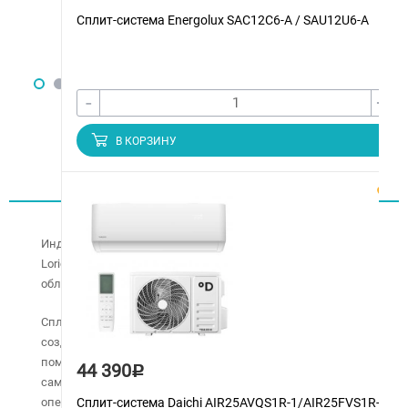
Сплит-система Energolux SAС12С6-A / SAU12U6-A
-
+
В КОРЗИНУ
Описание
Индивидуальный и стильный дизайн кондиционера
Loriot Скай LAC-18AS украсит любой интерьер, придав его
обладателю высочайший комфорт.
Cплит-система Loriot серии Скай предназначена для
создания комфортных климатических условий в
помещениях, модель оснащена системой
44 390
Р
самодиагностики, обеспечивающей контроль аварийных
Сплит-система Daichi AIR25AVQS1R-1/AIR25FVS1R-1
операций или неисправностей.