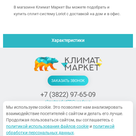
В магазине Климат Маркет Вы можете подобрать и
купить сплит-систему Loriot с доставкой на дом и в офис.
Характеристики
ЗАКАЗАТЬ ЗВОНОК
+7 (3822) 97-65-09
climatmarket70@yandex.ru
Мы используем cookie. Это позволяет нам анализировать
г. Томск, Украинская, 15
взаимодействие посетителей с сайтом и делать его лучше.
ПН-ПТ. 9:00-18:00, СБ 10:00-14:00,
Продолжая пользоваться сайтом, вы соглашаетесь с
Воскресенье — выходной
политикой использования файлов cookie
и
политикой
обработки персональных данных
.