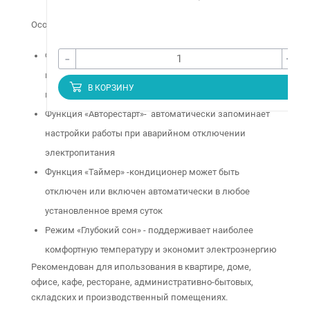
Особенности:
-
+
Функция «4D air-flow» - автоматическое управление
вертикальными и горизонтальными потоками
В КОРЗИНУ
воздуха прямо с пульта
Функция «Авторестарт»- автоматически запоминает
настройки работы при аварийном отключении
электропитания
Функция «Таймер» -кондиционер может быть
отключен или включен автоматически в любое
установленное время суток
Режим «Глубокий сон» - поддерживает наиболее
комфортную температуру и экономит электроэнергию
Рекомендован для ипользования в квартире, доме,
офисе, кафе, ресторане, административно-бытовых,
складских и производственный помещениях.