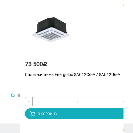
73 500
Р
Сплит-система Energolux SAС12С6-A / SAU12U6-A
-
+
В КОРЗИНУ