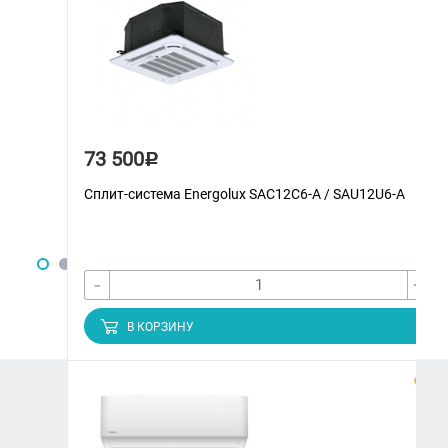
73 500
Р
Сплит-система Energolux SAС12С6-A / SAU12U6-A
-
+
В КОРЗИНУ