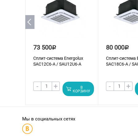
73 500
80 000
Р
Р
Сплит-система Energolux
Сплит-система 
SAС12С6-A / SAU12U6-A
SAС18С6-A / SA
-
+
-
+
В
КОРЗИНУ
Мы в социальных сетях