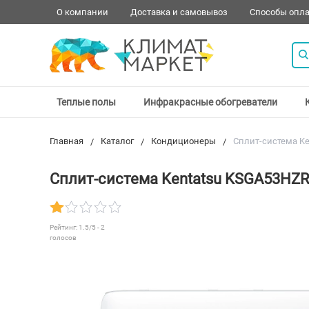
О компании
Доставка и самовывоз
Способы опл
Теплые полы
Инфракрасные обогреватели
Главная
Каталог
Кондиционеры
Сплит-система K
Сплит-система Kentatsu KSGA53H
Рейтинг:
1.5
/5 -
2
голосов