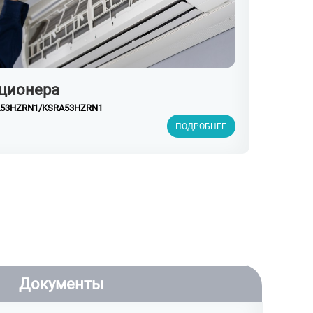
ционера
GA53HZRN1/KSRA53HZRN1
ПОДРОБНЕЕ
Документы