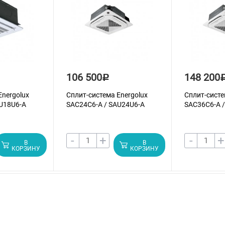
106 500
148 200
Р
Energolux
Сплит-система Energolux
Сплит-систе
U18U6-A
SAС24С6-A / SAU24U6-A
SAС36С6-A 
-
+
-
+
В
В
КОРЗИНУ
КОРЗИНУ