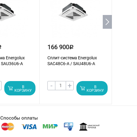
166 900
198 4
Р
Р
ма Energolux
Сплит-система Energolux
Сплит-си
/ SAU36U6-A
SAС48С6-A / SAU48U6-A
SAС60С6
-
+
-
В
В
КОРЗИНУ
КОРЗИНУ
Способы оплаты