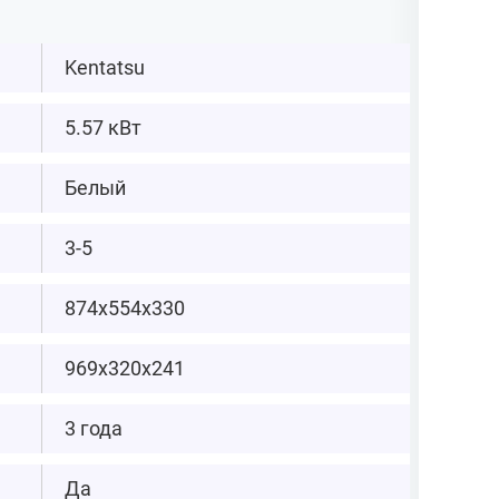
Kentatsu
5.57 кВт
Белый
3-5
874х554х330
969х320х241
3 года
Да