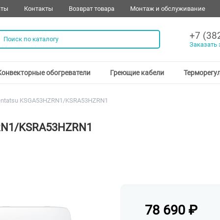
аты
Контакты
Возврат товара
Монтаж и обслуживание
+7 (38
Заказать 
Конвекторные обогреватели
Греющие кабели
Терморегу
entatsu KSGA53HZRN1/KSRA53HZRN1
ZRN1/KSRA53HZRN1
78 690
₽