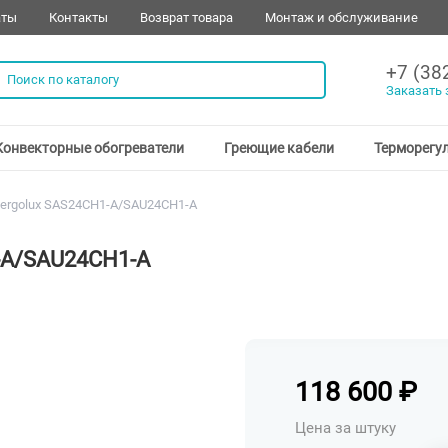
аты
Контакты
Возврат товара
Монтаж и обслуживание
+7 (38
Заказать 
Конвекторные обогреватели
Греющие кабели
Терморегу
ergolux SAS24CH1-A/SAU24CH1-A
-A/SAU24CH1-A
118 600
₽
Цена за штуку