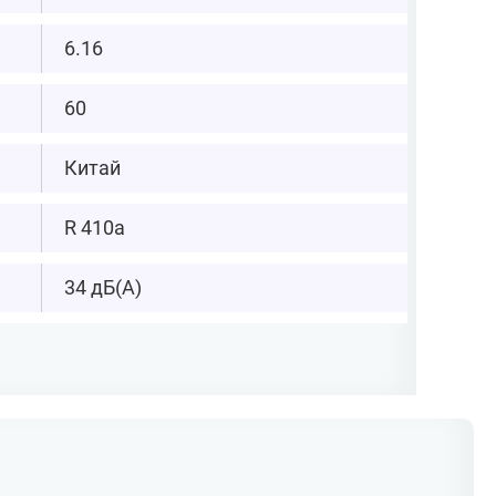
6.16
60
Китай
R 410а
34 дБ(А)