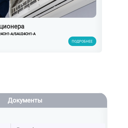
ционера
S24CH1-A/SAU24CH1-A
ПОДРОБНЕЕ
Документы