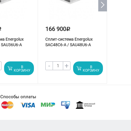
166 900
198 4
Р
Р
ма Energolux
Сплит-система Energolux
Сплит-си
/ SAU36U6-A
SAС48С6-A / SAU48U6-A
SAС60С6
-
+
-
В
В
КОРЗИНУ
КОРЗИНУ
Способы оплаты