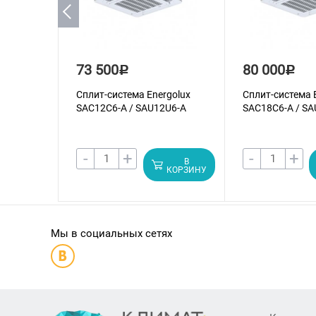
73 500
80 000
Р
Р
Сплит-система Energolux
Сплит-система 
SAС12С6-A / SAU12U6-A
SAС18С6-A / SA
-
+
-
+
В
КОРЗИНУ
Мы в социальных сетях