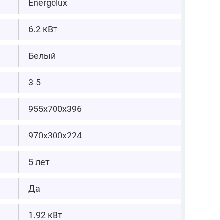
Energolux
6.2 кВт
Белый
3-5
955х700х396
970х300х224
5 лет
Да
1.92 кВт