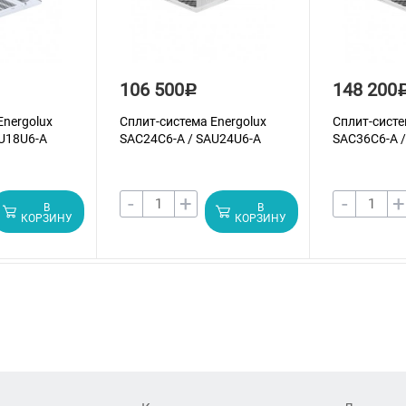
106 500
148 200
Р
Energolux
Сплит-система Energolux
Сплит-систе
U18U6-A
SAС24С6-A / SAU24U6-A
SAС36С6-A 
-
+
-
+
В
В
КОРЗИНУ
КОРЗИНУ