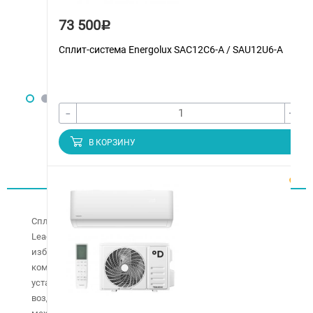
73 500
Р
Сплит-система Energolux SAС12С6-A / SAU12U6-A
-
+
В КОРЗИНУ
Описание
Сплит-система Haier AS12TL3HRA/1U12MR4ERA серии
Leader инверторного типа поможет пользователю
избежать излишних расходов при поддержании
комфортного климата. Более того, прибор не только
установит и поможет поддерживать нужную температуру
воздуха, но и очистит воздух от любых химических и