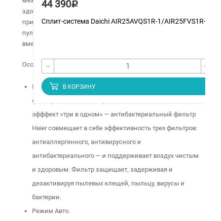
механических загрязнений, позаботится о Вашем
44 390
Р
здоровье и не будет вынуждать дополнительно
Сплит-система Daichi AIR25AVQS1R-1/AIR25FVS1R-1
приобретать очиститель воздуха. Блокировка клавиш
пульта ДУ – удобное средство исключить нежелательное
вмешательство маленьких детей в работу оборудования.
-
+
Особенности:
Наличие антибактериального и фотокаталитического
В КОРЗИНУ
фильтров очистки воздуха – система NANO-AQUA –
эфффект «три в одном» — антибактериальный фильтр
Haier совмещает в себе эффективность трех фильтров:
антиаллергенного, антивирусного и
антибактериального — и поддерживает воздух чистым
и здоровым. Фильтр защищает, задерживая и
дезактивируя пылевых клещей, пыльцу, вирусы и
бактерии.
Режим Авто.