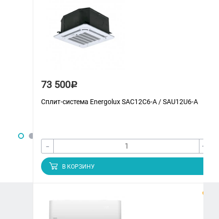
73 500
Р
Сплит-система Energolux SAС12С6-A / SAU12U6-A
-
+
В КОРЗИНУ