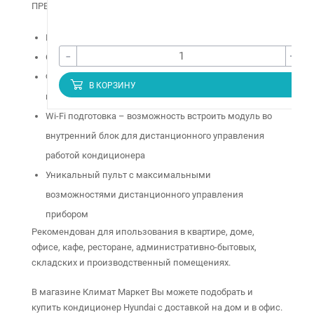
ПРЕИМУЩЕСТВА:
Инверторное управление работой компрессора
-
+
Отвод конденсата в две стороны
Функция I FEEL – настройка комфортной температуры
В КОРЗИНУ
непосредственно в месте нахождения ПДУ
Wi-Fi подготовка – возможность встроить модуль во
внутренний блок для дистанционного управления
работой кондиционера
Уникальный пульт с максимальными
возможностями дистанционного управления
прибором
Рекомендован для ипользования в квартире, доме,
офисе, кафе, ресторане, административно-бытовых,
складских и производственный помещениях.
В магазине Климат Маркет Вы можете подобрать и
купить кондиционер Hyundai с доставкой на дом и в офис.