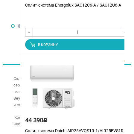
Сплит-система Energolux SAС12С6-A / SAU12U6-A
-
+
В КОРЗИНУ
Описание
Сплит-система Hyundai H-ARI20-12H – это новейшая
серия бытовых сплит-систем от Hyundai со встроенным
высокоэффективным инверторным управлением.
Внутренний блок модели отличается компактной формой
и современным эргономичным дизайном.
Кондиционер Hyundai H-ARI20-12H эксплуатируется в
44 390
Р
нескольких режимах и отличается низким уровнем шума.
Сплит-система Daichi AIR25AVQS1R-1/AIR25FVS1R-1