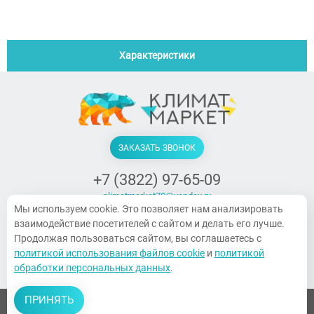
Характеристики
ЗАКАЗАТЬ ЗВОНОК
+7 (3822) 97-65-09
climatmarket70@yandex.ru
Мы используем cookie. Это позволяет нам анализировать
г. Томск, Украинская, 15
взаимодействие посетителей с сайтом и делать его лучше.
ПН-ПТ. 9:00-18:00, СБ 10:00-14:00,
Продолжая пользоваться сайтом, вы соглашаетесь с
Воскресенье — выходной
политикой использования файлов cookie
и
политикой
обработки персональных данных
.
ПРИНЯТЬ
© 2026 Все права защищены