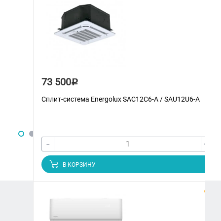
73 500
Р
Сплит-система Energolux SAС12С6-A / SAU12U6-A
-
+
В КОРЗИНУ