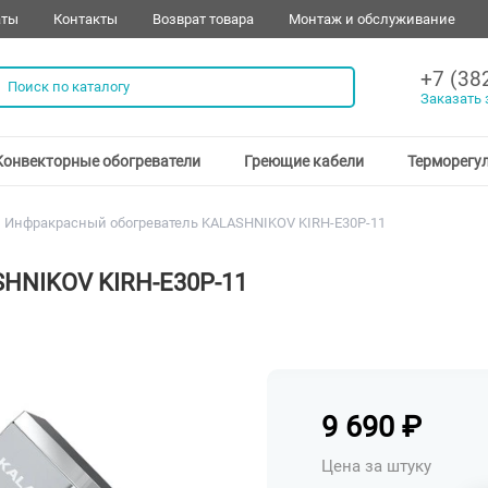
аты
Контакты
Возврат товара
Монтаж и обслуживание
+7 (38
Заказать 
Конвекторные обогреватели
Греющие кабели
Терморегу
Инфракрасный обогреватель KALASHNIKOV KIRH-E30P-11
HNIKOV KIRH-E30P-11
9 690
₽
Цена за штуку