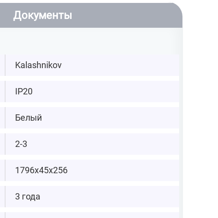
Документы
Kalashnikov
IP20
Белый
2-3
1796х45х256
3 года