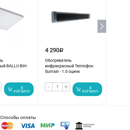
4 290
5 790
Р
ль
Обогреватель
Обогрев
ый BALLU BIH-
инфракрасный Теплофон
инфракр
Sunrain - 1.0 оцинк
Sunrain 
-
+
-
В
В
КОРЗИНУ
КОРЗИНУ
Способы оплаты