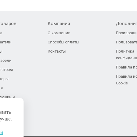
товаров
Компания
Дополни
ол
О компании
Производи
ватели
Способы оплаты
Пользоват
ры
Контакты
Политика
конфиденц
кабели
Правила п
ляторы
Правила и
неры
Cookie
ия
пушки и
иляторы
овать
завесы
лучше.
ли воздуха
ой