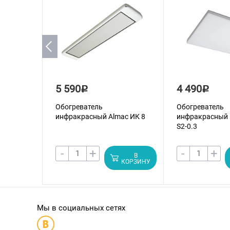
5 590
4 490
Р
Р
Обогреватель
Обогреватель
инфракрасный Almac ИК 8
инфракрасный 
S2-0.3
-
+
-
+
В
КОРЗИНУ
Мы в социальных сетях