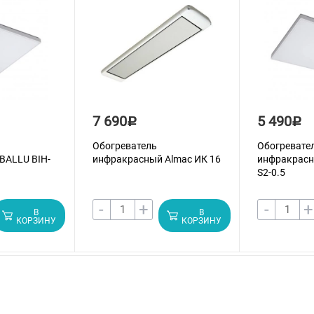
7 690
5 490
Р
Р
Обогреватель
Обогревате
BALLU BIH-
инфракрасный Almac ИК 16
инфракрасн
S2-0.5
-
+
-
+
В
В
КОРЗИНУ
КОРЗИНУ