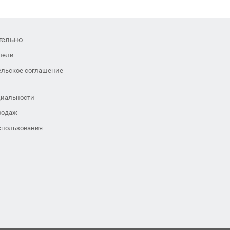
тельно
тели
ельское соглашение
иальности
родаж
спользования