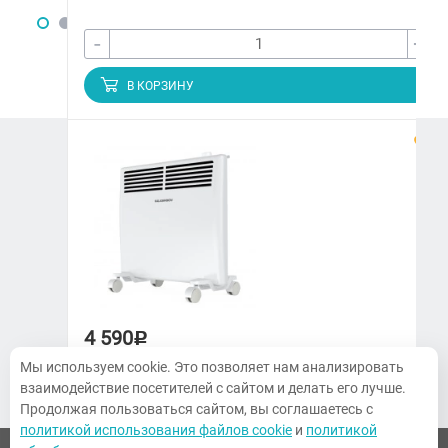
-
+
В КОРЗИНУ
ЗАКАЗАТЬ ЗВОНОК
+7 (3822) 97-65-09
climatmarket70@yandex.ru
г. Томск, Украинская, 15
4 590
Р
ПН-ПТ. 9:00-18:00, СБ 10:00-14:00,
Воскресенье — выходной
Мы используем cookie. Это позволяет нам анализировать
Конвектор Kalashnikov KVCH-E10M-11
взаимодействие посетителей с сайтом и делать его лучше.
Продолжая пользоваться сайтом, вы соглашаетесь с
политикой использования файлов cookie
и
политикой