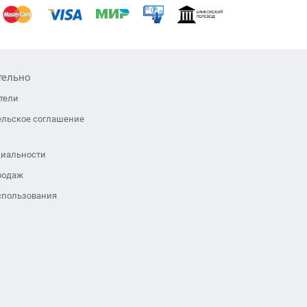
тельно
тели
ельское соглашение
иальности
родаж
спользования