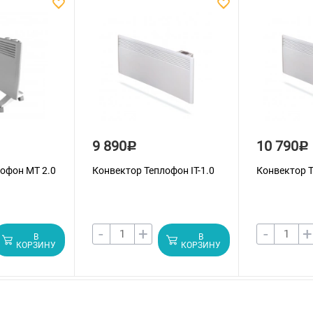
9 890
10 790
Р
Р
офон МT 2.0
Конвектор Теплофон IT-1.0
Конвектор Т
-
+
-
+
В
В
КОРЗИНУ
КОРЗИНУ