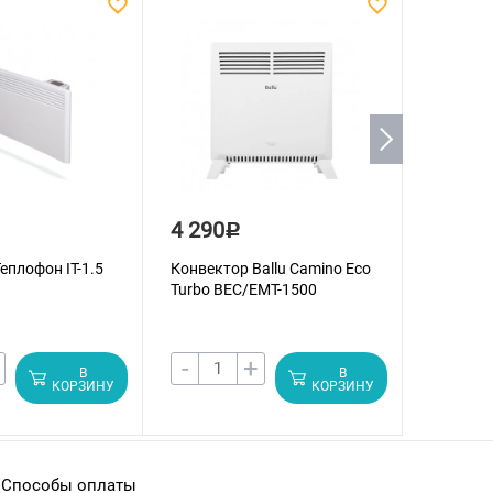
4 290
5 990
Р
еплофон IT-1.5
Конвектор Ballu Camino Eco
Конвекто
Turbo BEC/EMT-1500
Turbo B
-
+
-
В
В
КОРЗИНУ
КОРЗИНУ
Способы оплаты