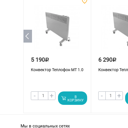
5 190
6 290
Р
Р
Конвектор Теплофон МT 1.0
Конвектор Тепл
-
+
-
+
В
КОРЗИНУ
Мы в социальных сетях