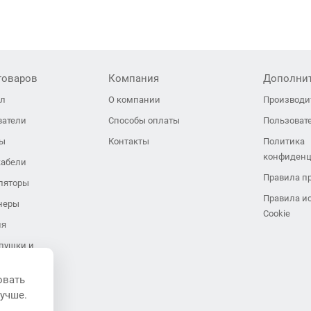
товаров
Компания
Дополни
ол
О компании
Производи
ватели
Способы оплаты
Пользоват
ры
Контакты
Политика
конфиденц
кабели
Правила п
ляторы
Правила и
неры
Cookie
ия
пушки и
иляторы
овать
завесы
лучше.
ли воздуха