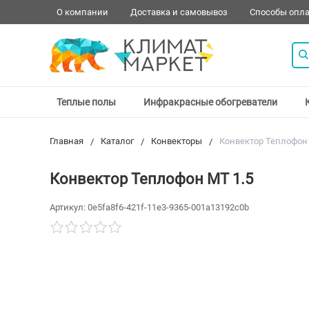
О компании
Доставка и самовывоз
Способы опл
Теплые полы
Инфракрасные обогреватели
Главная
Каталог
Конвекторы
Конвектор Теплофон 
Конвектор Теплофон МT 1.5
Артикул:
0e5fa8f6-421f-11e3-9365-001a13192c0b