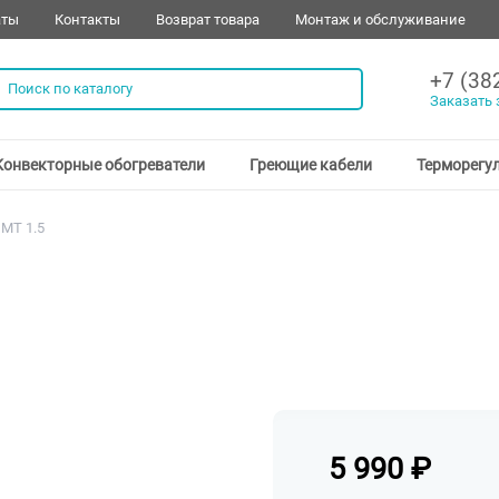
аты
Контакты
Возврат товара
Монтаж и обслуживание
+7 (38
Заказать 
Конвекторные обогреватели
Греющие кабели
Терморегу
МT 1.5
5 990
₽