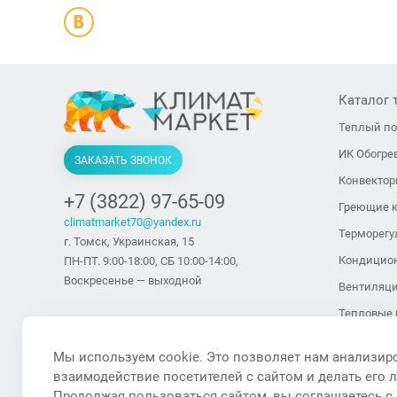
Каталог 
Теплый п
ИК Обогре
ЗАКАЗАТЬ ЗВОНОК
Конвекто
+7 (3822) 97-65-09
Греющие 
climatmarket70@yandex.ru
Терморегу
г. Томск, Украинская, 15
Кондицио
ПН-ПТ. 9:00-18:00, СБ 10:00-14:00,
Воскресенье — выходной
Вентиляц
Тепловые 
тепловент
Мы используем cookie. Это позволяет нам анализир
Тепловые 
взаимодействие посетителей с сайтом и делать его 
Увлажните
Продолжая пользоваться сайтом, вы соглашаетесь с