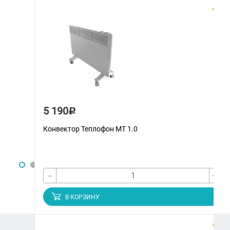
5 190
Р
Конвектор Теплофон МT 1.0
-
+
В КОРЗИНУ