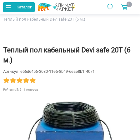
0
Каталог
Главная
Каталог
Теплый пол
Кабельные
Теплый пол кабельный Devi safe 20T (6 м.)
Теплый пол кабельный Devi safe 20T (6
м.)
Артикул:
e56d6456-3080-11e5-8b49-6eae8b1f4071
Рейтинг:
5
/5 -
1
голосов