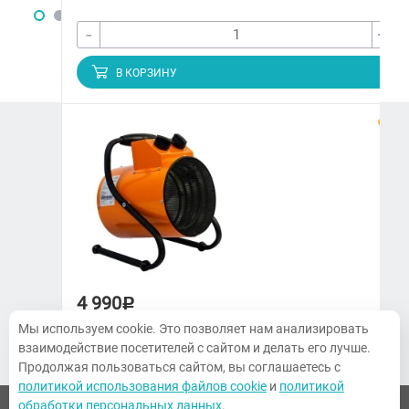
-
+
В КОРЗИНУ
ЗАКАЗАТЬ ЗВОНОК
+7 (3822) 97-65-09
climatmarket70@yandex.ru
г. Томск, Украинская, 15
4 990
Р
ПН-ПТ. 9:00-18:00, СБ 10:00-14:00,
Воскресенье — выходной
Мы используем cookie. Это позволяет нам анализировать
Тепловая пушка Kalashnikov KVF-E3-11
взаимодействие посетителей с сайтом и делать его лучше.
Продолжая пользоваться сайтом, вы соглашаетесь с
политикой использования файлов cookie
и
политикой
обработки персональных данных
.