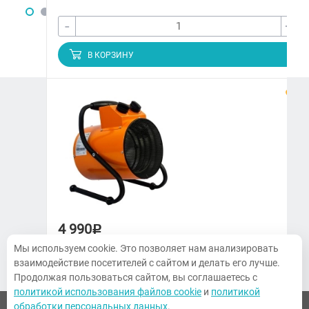
-
+
В КОРЗИНУ
ЗАКАЗАТЬ ЗВОНОК
+7 (3822) 97-65-09
climatmarket70@yandex.ru
г. Томск, Украинская, 15
4 990
Р
ПН-ПТ. 9:00-18:00, СБ 10:00-14:00,
Воскресенье — выходной
Мы используем cookie. Это позволяет нам анализировать
Тепловая пушка Kalashnikov KVF-E3-11
взаимодействие посетителей с сайтом и делать его лучше.
Продолжая пользоваться сайтом, вы соглашаетесь с
политикой использования файлов cookie
и
политикой
обработки персональных данных
.